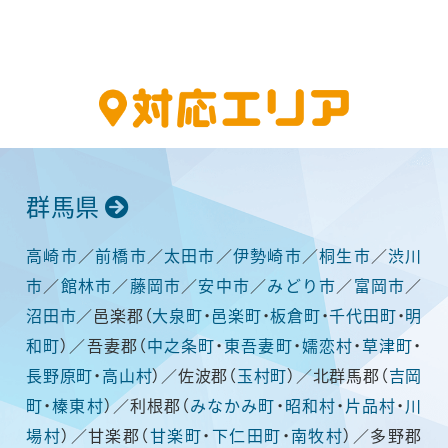
群馬県
高崎市
／
前橋市
／
太田市
／
伊勢崎市
／
桐生市
／
渋川
市
／
館林市
／
藤岡市
／
安中市
／
みどり市
／
富岡市
／
沼田市
／邑楽郡（
大泉町
・
邑楽町
・
板倉町
・
千代田町
・
明
和町
）／吾妻郡（
中之条町
・
東吾妻町
・
嬬恋村
・
草津町
・
長野原町
・
高山村
）／佐波郡（
玉村町
）／北群馬郡（
吉岡
町
・
榛東村
）／利根郡（
みなかみ町
・
昭和村
・
片品村
・
川
場村
）／甘楽郡（
甘楽町
・
下仁田町
・
南牧村
）／多野郡